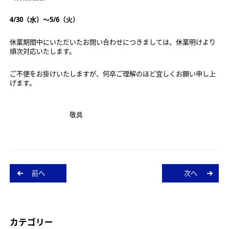
4/30（水）～5/6（火）
休業期間中にいただいたお問い合わせにつきましては、休業明けより
順次対応いたします。
ご不便をお掛けいたしますが、何卒ご理解のほど宜しくお願い申し上
げます。
敬具
投
前へ
次へ
稿
ナ
ビ
ゲ
ー
シ
カテゴリー
ョ
ン